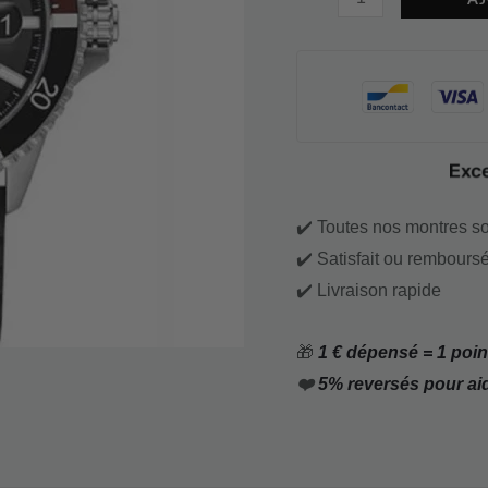
✔️ Toutes nos montres so
✔️ Satisfait ou remboursé
✔️ Livraison rapide
🎁
1 € dépensé = 1 point
❤️
5% reversés pour ai