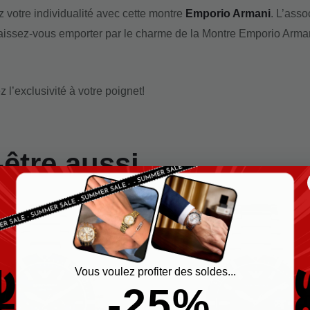
 votre individualité avec cette montre
Emporio Armani
. L’asso
Laissez-vous emporter par le charme de la Montre Emporio Arm
 l’exclusivité à votre poignet!
-être aussi…
Le
Le
-25%
prix
prix
initial
actuel
était :
est :
€319,00.
€239,00.
Vous voulez profiter des soldes...
-25%