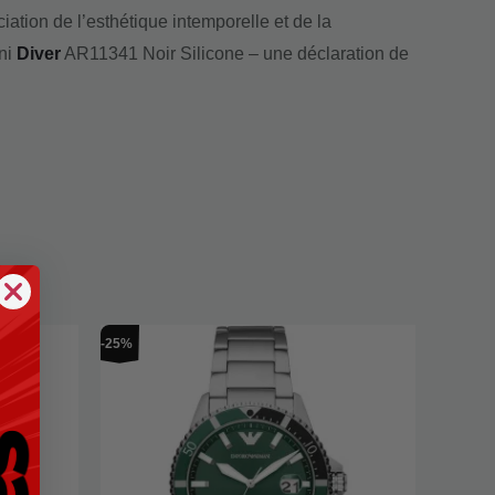
ciation de l’esthétique intemporelle et de la
ani
Diver
AR11341 Noir Silicone – une déclaration de
Le
Le
-25%
prix
prix
initial
actuel
était :
est :
€319,00.
€239,00.