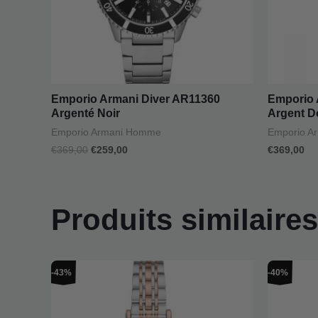
Emporio Armani Diver AR11360
Emporio 
Argenté Noir
Argent D
Emporio Armani Homme
Emporio A
€
369,00
€
259,00
€
369,00
Produits similaires
Le
Le
L
-43%
-40%
prix
prix
pr
initial
actuel
in
était :
est :
ét
€419,00.
€239,00.
€4