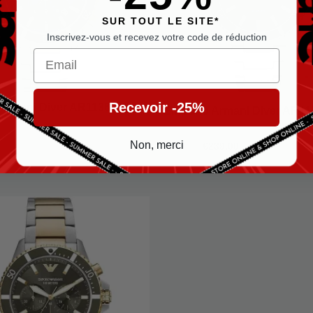
SUR TOUT LE SITE*
Inscrivez-vous et recevez votre code de réduction
Email
Recevoir -25%
Armani Diver AR11362 Bleu
Emporio Armani Diver AR11
Emporio Armani Homme
rmani Homme
Non, merci
€
319,00
€
239,00