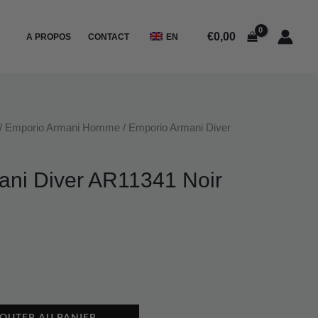
Emporio
Armani
€
0,00
A PROPOS
CONTACT
EN
Diver
AR11341
Noir
Silicone
/
Emporio Armani Homme
/ Emporio Armani Diver
ani Diver AR11341 Noir
OUTER AU PANIER