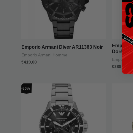
Emporio 
Emporio Armani Diver AR11363 Noir
Doré
Emporio Armani Homme
Emporio A
€
419,00
€
389,00
Le
Le
-30%
prix
prix
initial
actuel
était :
est :
€369,00.
€259,00.