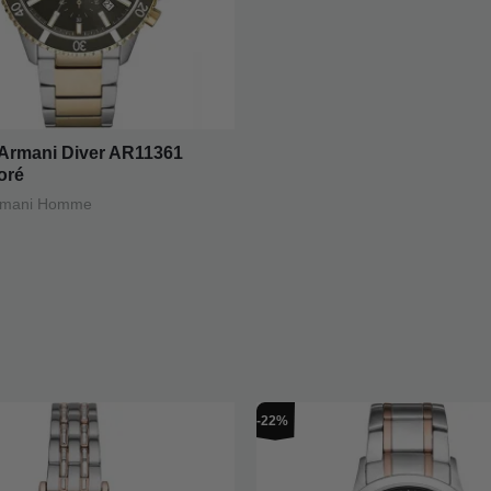
Armani Diver AR11361
oré
rmani Homme
e
Le
Le
Le
-22%
ix
prix
prix
prix
itial
actuel
initial
actuel
ait :
est :
était :
est :
29,00.
€259,00.
€409,00.
€319,00.