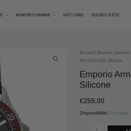
ME
MONTRES HOMME
GIFT CARD
SOLDES D’ÉTÉ
quantité
Accueil
/
Montres Homme
AR11341 Noir Silicone
de
Emporio
Emporio Arm
Armani
Silicone
Diver
AR11341
€
259,00
Noir
Silicone
Disponibilité :
En stock
AJ