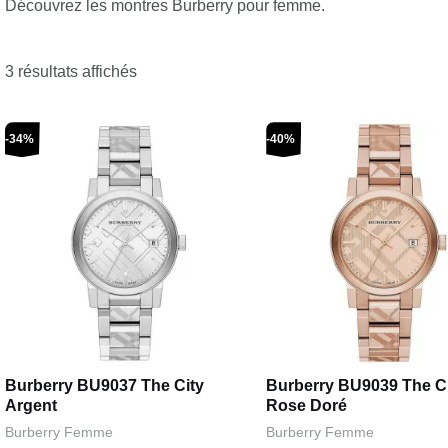
Découvrez les montres Burberry pour femme.
3 résultats affichés
Le
Le
Le
Le
-34%
-40%
prix
prix
prix
prix
initial
actuel
initial
actuel
était :
est :
était :
est :
€499,00.
€329,00.
€595,00.
€359,00.
Burberry BU9037 The City
Burberry BU9039 The C
Argent
Rose Doré
Burberry Femme
Burberry Femme