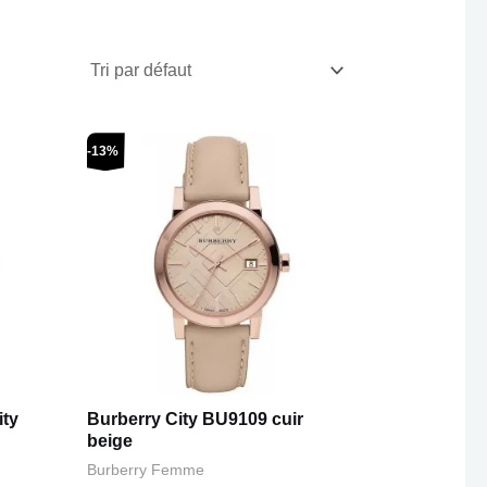
Le
Le
-13%
prix
prix
initial
actuel
était :
est :
€379,00.
€329,00.
ity
Burberry City BU9109 cuir
beige
Burberry Femme