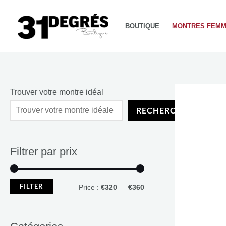
Aller
P
P
au
r
r
BOUTIQUE
MONTRES FEM
contenu
i
i
x
x
m
m
i
a
Trouver votre montre idéal
n
x
RECHERCHE
Filtrer par prix
FILTER
Price :
€320
—
€360