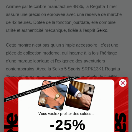
Animée par le calibre manufacture 4R36, la Regatta Timer
assure une précision éprouvée avec une réserve de marche
de 42 heures. Dotée de la fonction jour/date, elle combine
utilité et authenticité mécanique, fidèle à l’esprit
Seiko
.
Cette montre n’est pas qu’un simple accessoire : c’est une
pièce de collection moderne, qui incarne à la fois l’héritage
d’une marque iconique et l’exigence des aventuriers
contemporains. Avec la Seiko 5 Sports SRPK13K1 Regatta
Timer, affirmez votre style et portez un symbole de fiabilité
japonaise au poignet.
Idéale pour ceux qui recherchent une montre sportive,
élégante et intemporelle.
Vous voulez profiter des soldes...
-25%