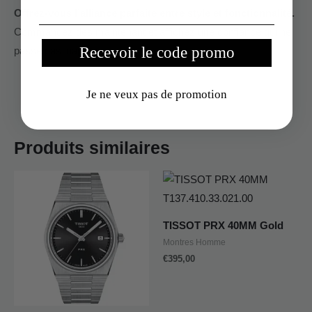
Offrez-vous l’alliance parfaite entre style et fonctionnalité.
Commandez dès maintenant et affichez une confiance qui ne
Recevoir le code promo
passe pas inaperçue.
Je ne veux pas de promotion
Produits similaires
TISSOT PRX 40MM Gold
Montres Homme
€
395,00