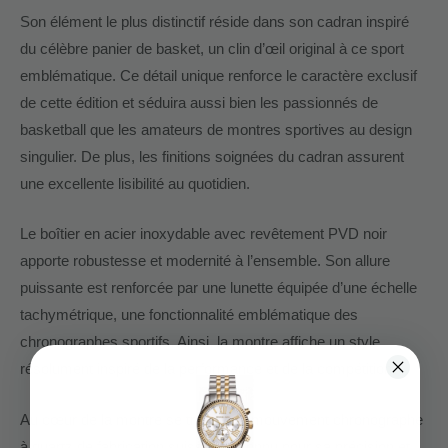
Son élément le plus distinctif réside dans son cadran inspiré
du célèbre panier de basket, un clin d’œil original à ce sport
emblématique. Ce détail unique renforce le caractère exclusif
de cette édition et séduira aussi bien les passionnés de
basketball que les amateurs de montres sportives au design
singulier. De plus, les finitions soignées du cadran assurent
une excellente lisibilité au quotidien.
Le boîtier en acier inoxydable avec revêtement PVD noir
apporte robustesse et modernité à l’ensemble. Son allure
puissante est renforcée par une lunette équipée d’une échelle
tachymétrique, une fonctionnalité emblématique des
chronographes sportifs. Ainsi, la montre affiche un style
résolument inspiré de la performance et de la compétition.
Au cœur de la montre se trouve un mouvement chronographe
à quartz de fabrication suisse. Reconnu pour sa précision et