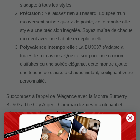
s’adapte à tous les styles.
Précision
: Ne laissez rien au hasard. Équipée d’un
mouvement suisse quartz de pointe, cette montre allie
style à une précision inégalée. Soyez maître de chaque
moment avec une fiabilité exceptionnelle.
Polyvalence Intemporelle
: La BU9037 s’adapte à
toutes les occasions. Que ce soit pour une réunion
d’affaires ou une soirée élégante, cette montre ajoute
une touche de classe à chaque instant, soulignant votre
personnalité.
Succombez à l’appel de l’élégance avec la Montre Burberry
BU9037 The City Argent. Commandez dès maintenant et
laissez votre style briller à chaque tic-tac.
Affirmez votre raffinement, maîtrisez le temps.