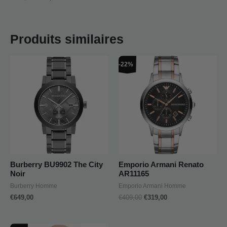
Produits similaires
Le
Le
-22%
prix
prix
initial
actuel
était :
est :
€409,00.
€319,00.
Burberry BU9902 The City
Emporio Armani Renato
Noir
AR11165
Burberry Homme
Emporio Armani Homme
€
649,00
€
409,00
€
319,00