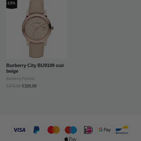
Le
Le
-13%
prix
prix
initial
actuel
était :
est :
€379,00.
€329,00.
Burberry City BU9109 cuir
beige
Burberry Femme
€
379,00
€
329,00