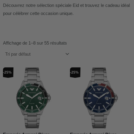
Découvrez notre sélection spéciale Eid et trouvez le cadeau idéal
pour célébrer cette occasion unique.
Affichage de 1–8 sur 55 résultats
Le
Le
Le
Le
-25%
-25%
prix
prix
prix
prix
initial
actuel
initial
actuel
était :
est :
était :
est :
€319,00.
€239,00.
€319,00.
€239,00.