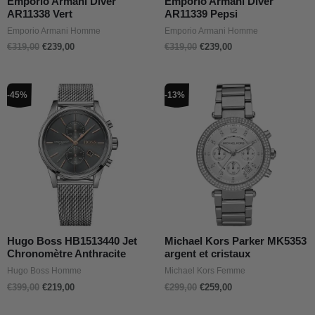
Emporio Armani Diver
Emporio Armani Diver
AR11338 Vert
AR11339 Pepsi
Emporio Armani Homme
Emporio Armani Homme
€
319,00
€
239,00
€
319,00
€
239,00
Le
Le
Le
Le
-45%
-13%
prix
prix
prix
prix
initial
actuel
initial
actuel
était :
est :
était :
est :
€399,00.
€219,00.
€299,00.
€259,00.
Hugo Boss HB1513440 Jet
Michael Kors Parker MK5353
Chronomètre Anthracite
argent et cristaux
Hugo Boss Homme
Michael Kors Femme
€
399,00
€
219,00
€
299,00
€
259,00