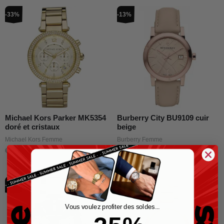
Le
Le
Le
Le
-33%
-13%
prix
prix
prix
prix
initial
actuel
initial
actuel
était :
est :
était :
est :
€299,00.
€199,00.
€379,00.
€329,00.
Michael Kors Parker MK5354
Burberry City BU9109 cuir
doré et cristaux
beige
Michael Kors Femme
Burberry Femme
€
299,00
€
199,00
€
379,00
€
329,00
Le
Le
Le
Le
-39%
-40%
prix
prix
prix
prix
initial
actuel
initial
actuel
était :
est :
était :
est :
Vous voulez profiter des soldes...
€649,00.
€399,00.
€595,00.
€359,00.