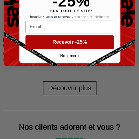
-25%
SUR TOUT LE SITE*
Inscrivez-vous et recevez votre code de réduction
Email
Montre Burberry BU9381
Burberry BU9039 The City
Recevoir -25%
Gris
Rose Doré
Burberry Homme
Burberry Femme
Non, merci
€
649,00
€
399,00
€
595,00
€
359,00
Découvrir plus
Nos clients adorent et vous ?