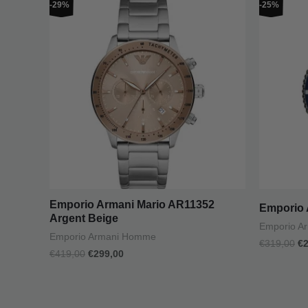
-29%
-25%
prix
prix
pr
initial
actuel
in
était :
est :
ét
€419,00.
€299,00.
€3
Emporio Armani Mario AR11352
Emporio 
Argent Beige
Emporio A
Emporio Armani Homme
€
319,00
€
€
419,00
€
299,00