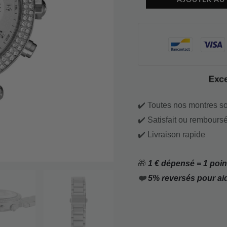
✔️ Toutes nos montres so
✔️ Satisfait ou remboursé
✔️ Livraison rapide
🎁
1 € dépensé = 1 point
❤️
5% reversés pour ai