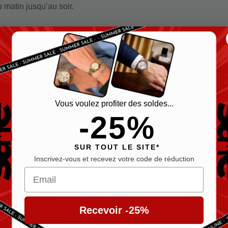
 matin jusqu’au soir.
i transcende les tendances, la Michael Kors Parker MK5353 est
e symphonie de style et d’élégance.
353 – redéfinissez votre temps, redéfinissez votre style.
Vous voulez profiter des soldes...
-25%
SUR TOUT LE SITE*
-être aussi…
Inscrivez-vous et recevez votre code de réduction
Email
Recevoir -25%