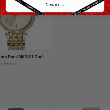
Non, merci
Kors Darci MK3191 Doré
ors Femme
e
Le