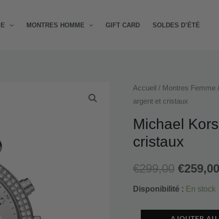
ME
MONTRES HOMME
GIFT CARD
SOLDES D’ÉTÉ
quantité
Accueil
/
Montres Femme
Le
argent et cristaux
de
prix
Michael
Michael Kors
Kors
initial
cristaux
Parker
était :
MK5353
€
299,00
€
259,0
argent
€299,00
et
Disponibilité :
En stock
cristaux
AJOUTER AU