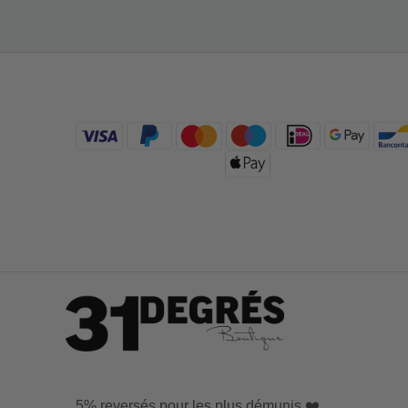
5% reversés pour les plus démunis ❤️