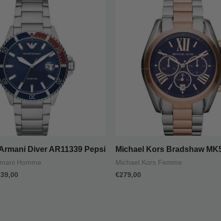
ix
prix
itial
actuel
ait :
est :
19,00.
€239,00.
Armani Diver AR11339 Pepsi
Michael Kors Bradshaw MK
rmani Homme
Michael Kors Femme
239,00
€
279,00