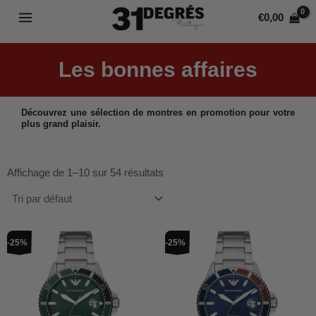
Aller
MAIN
€
0,00
au
MENU
contenu
Les bonnes affaires
Découvrez une sélection de montres en promotion pour votre
plus grand plaisir.
Affichage de 1–10 sur 54 résultats
Le
Le
Le
Le
-25%
-25%
prix
prix
prix
prix
initial
actuel
initial
actuel
était :
est :
était :
est :
€319,00.
€239,00.
€319,00.
€239,00.