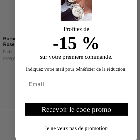
Profitez de
-15 %
Burberry BU9039 The City
Burberry BU9037 The City
Rose Doré
Argent
Burberry Femme
Burberry Femme
sur votre première commande.
€
595,00
€
359,00
€
499,00
€
329,00
Indiquez votre mail pour bénéficier de la réduction.
Découvrir plus
Recevoir le code promo
Nos clients adorent et vous ?
Je ne veux pas de promotion