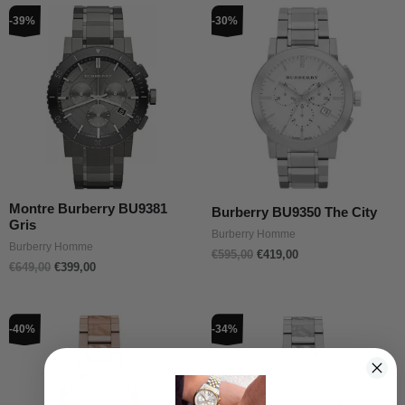
Le
Le
Le
Le
-39%
-30%
prix
prix
prix
prix
initial
actuel
initial
actuel
était :
est :
était :
est :
€649,00.
€399,00.
€595,00.
€419,00.
Montre Burberry BU9381
Burberry BU9350 The City
Gris
Burberry Homme
Burberry Homme
€
595,00
€
419,00
€
649,00
€
399,00
Le
Le
Le
Le
-40%
-34%
prix
prix
prix
prix
initial
actuel
initial
actuel
était :
est :
était :
est :
€595,00.
€359,00.
€499,00.
€329,00.