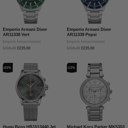
Emporio Armani Diver
Emporio Armani Diver
AR11338 Vert
AR11339 Pepsi
Emporio Armani Homme
Emporio Armani Homme
€
319,00
€
239,00
€
319,00
€
239,00
Le
Le
Le
Le
-43%
-13%
prix
prix
prix
prix
initial
actuel
initial
actuel
était :
est :
était :
est :
€399,00.
€229,00.
€299,00.
€259,00.
Hugo Boss HB1513440 Jet
Michael Kors Parker MK5353