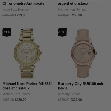
Chronomètre Anthracite
argent et cristaux
Hugo Boss Homme
Michael Kors Femme
€
399,00
€
229,00
€
299,00
€
259,00
Le
Le
Le
Le
-23%
-13%
prix
prix
prix
prix
initial
actuel
initial
actuel
était :
est :
était :
est :
€299,00.
€229,00.
€379,00.
€329,00.
Michael Kors Parker MK5354
Burberry City BU9109 cuir
doré et cristaux
beige
Michael Kors Femme
Burberry Femme
€
299,00
€
229,00
€
379,00
€
329,00