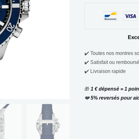
✔️ Toutes nos montres so
✔️ Satisfait ou remboursé
✔️ Livraison rapide
🎁
1 € dépensé = 1 point
❤️
5% reversés pour ai