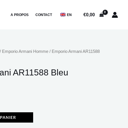
Emporio
Armani
€
0,00
A PROPOS
CONTACT
EN
AR11588
Bleu
/
Emporio Armani Homme
/ Emporio Armani AR11588
ani AR11588 Bleu
 PANIER