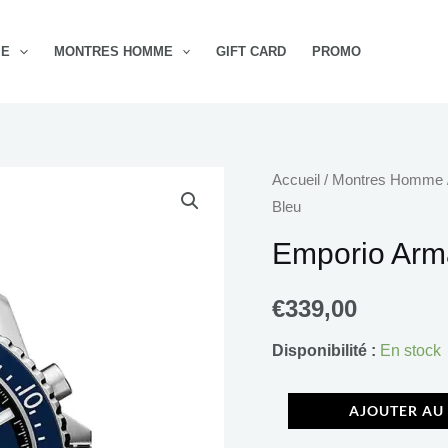
ME
MONTRES HOMME
GIFT CARD
PROMO
quantité
Accueil
/
Montres Homme
Bleu
de
Emporio
Emporio Arm
Armani
AR11588
€
339,00
Bleu
Disponibilité :
En stock
AJOUTER AU