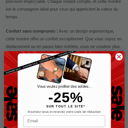
précision impeccable. Chaque instant compte, et cette montre
est le compagnon idéal pour ceux qui apprécient la valeur du
temps.
Confort sans compromis :
Avec un design ergonomique,
cette montre offre un confort exceptionnel. Que vous soyez en
déplacement ou en pause bien méritée, vous ne voudrez plus
jamais la quitter de votre poignet.
Une déclaration de style, un investissement dans le temps.
La Montre Hugo Boss HB1513183 Aeroliner Bleu combine
l’esthétique raffinée et la fonctionnalité précise pour créer une
Vous voulez profiter des soldes...
-25%
expérience unique. Soyez prêt à marquer chaque instant avec
cette pièce incontournable.
SUR TOUT LE SITE*
Inscrivez-vous et recevez votre code de réduction
Commandez dès maintenant et plongez dans le luxe
Email
quotidien que seul Hugo Boss peut offrir.