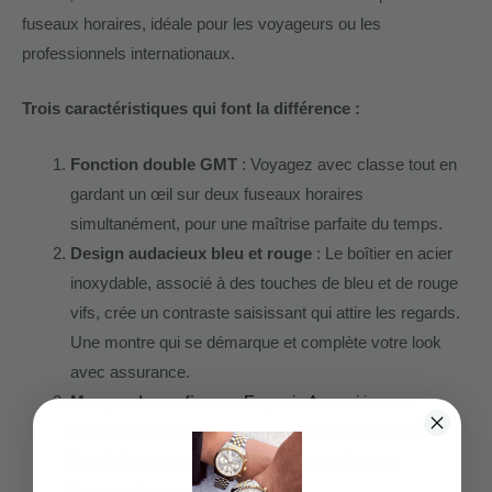
fuseaux horaires, idéale pour les voyageurs ou les
professionnels internationaux.
Trois caractéristiques qui font la différence :
Fonction double GMT
: Voyagez avec classe tout en
gardant un œil sur deux fuseaux horaires
simultanément, pour une maîtrise parfaite du temps.
Design audacieux bleu et rouge
: Le boîtier en acier
inoxydable, associé à des touches de bleu et de rouge
vifs, crée un contraste saisissant qui attire les regards.
Une montre qui se démarque et complète votre look
avec assurance.
Marque de confiance
:
Emporio Armani
incarne
l’élégance intemporelle et la qualité exceptionnelle.
Portée à votre poignet, cette montre rehausse
instantanément votre allure.