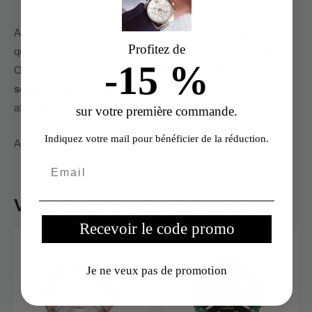
Avec la montre Emporio Armani AR11590, vous faites plus
Profitez de
qu’investir dans un accessoire ; vous faites une déclaration.
-15 %
Offrez-vous la montre qui allie
précision
,
esthétique
sophistiquée
, et
fonctionnalité
– tout ce qu’il faut pour
affirmer votre style, où que vous soyez.
sur votre première commande.
Indiquez votre mail pour bénéficier de la réduction.
Ajoutez une touche de luxe à votre quotidien.
Vous aimerez peut-être aussi…
Recevoir le code promo
Je ne veux pas de promotion