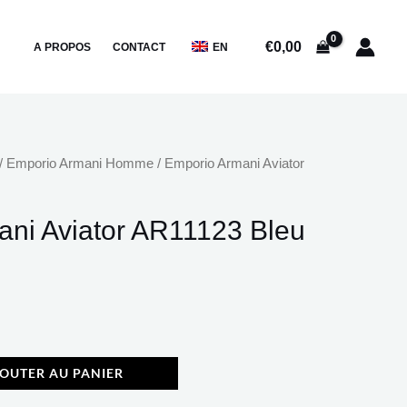
Emporio
Armani
€
0,00
A PROPOS
CONTACT
EN
Aviator
AR11123
Bleu
/
Emporio Armani Homme
/ Emporio Armani Aviator
ni Aviator AR11123 Bleu
OUTER AU PANIER