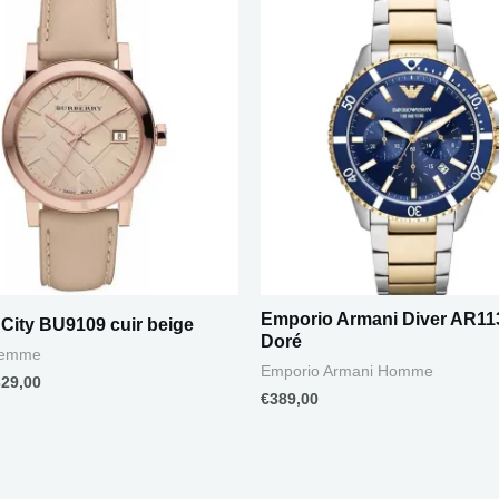
ix
prix
itial
actuel
ait :
est :
79,00.
€329,00.
Emporio Armani Diver AR11
 City BU9109 cuir beige
Doré
Femme
Emporio Armani Homme
329,00
€
389,00