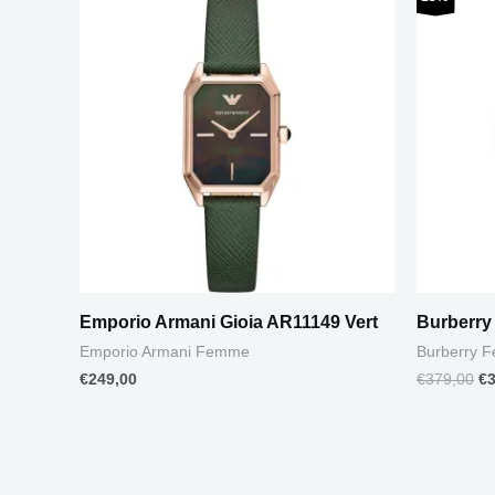
pr
in
ét
€3
Emporio Armani Gioia AR11149 Vert
Burberry
Emporio Armani Femme
Burberry 
€
249,00
€
379,00
€