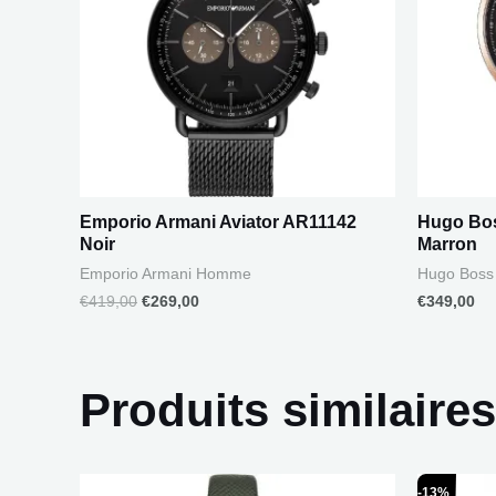
Emporio Armani Aviator AR11142
Hugo Bos
Noir
Marron
Emporio Armani Homme
Hugo Bos
€
419,00
€
269,00
€
349,00
Produits similaires
L
-13%