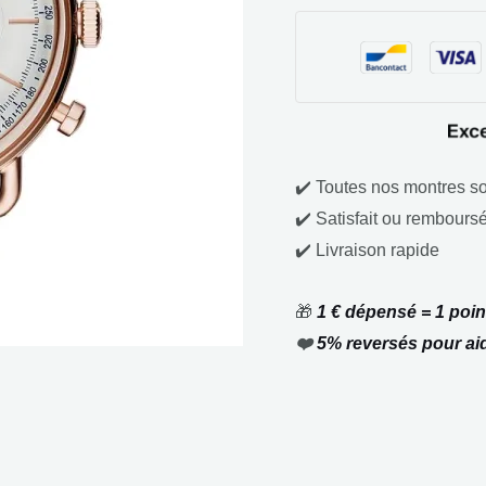
✔️ Toutes nos montres so
✔️ Satisfait ou remboursé
✔️ Livraison rapide
🎁
1 € dépensé = 1 point
❤️
5% reversés pour ai