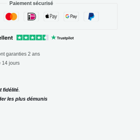
Paiement sécurisé
nt garanties 2 ans
 14 jours
 fidélité
.
der les plus démunis