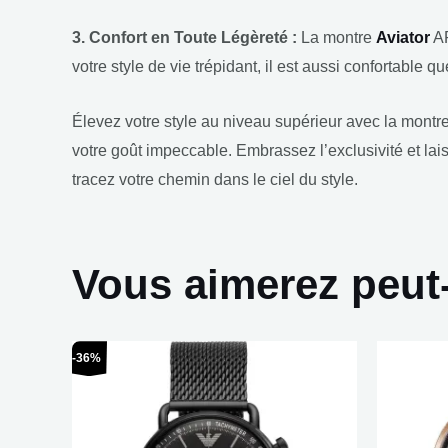
3. Confort en Toute Légèreté :
La montre
Aviator
AR
votre style de vie trépidant, il est aussi confortable 
Élevez votre style au niveau supérieur avec la montr
votre goût impeccable. Embrassez l’exclusivité et lai
tracez votre chemin dans le ciel du style.
Vous aimerez peut
Le
Le
-36%
prix
prix
initial
actuel
était :
est :
€419,00.
€269,00.