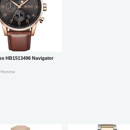
s HB1513496 Navigator
s Homme
e
Le