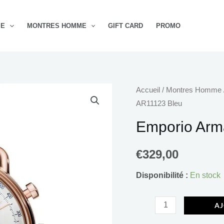
ME
MONTRES HOMME
GIFT CARD
PROMO
quantité
Accueil
/
Montres Homme
AR11123 Bleu
de
Emporio
Emporio Arma
Armani
Aviator
€
329,00
AR11123
Disponibilité :
En stock
Bleu
AJ