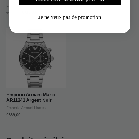
Emporio Armani Homme
Emporio Armani Homme
€
409,00
€
319,00
€
339,00
Je ne veux pas de promotion
Emporio Armani Mario
AR11241 Argent Noir
Emporio Armani Homme
€
339,00