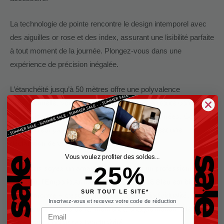
La technologie de pointe rencontre le design intemporel avec
des aiguilles or rose et des index, assurant une lisibilité parfaite
à tout moment de la journée. Plongez-vous dans une
expérience de précision inégalée.
L’étanchéité jusqu’à 50 mètres offre une polyvalence
exceptionnelle, vous permettant de passer en toute confiance
de réunions élégantes à des escapades spontanées. Cette
montre n’est pas seulement un accessoire, c’est une
déclaration de votre style de vie dynamique.
Vous voulez profiter des soldes...
-25%
Que vous soyez un amateur de mode ou un professionnel
exigeant, l’Emporio Armani Renato AR11216 Bleu est bien plus
SUR TOUT LE SITE*
qu’une montre – c’est l’affirmation de votre individualité.
Inscrivez-vous et recevez votre code de réduction
Ajoutez une touche de raffinement à chaque instant. Élevez
Email
votre style, choisissez l’exclusivité.