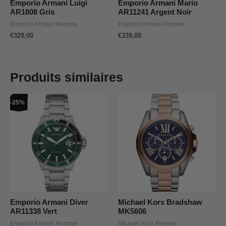
Emporio Armani Luigi
Emporio Armani Mario
AR1808 Gris
AR11241 Argent Noir
Emporio Armani Homme
Emporio Armani Homme
€
329,00
€
339,00
Produits similaires
Le
Le
-25%
prix
prix
initial
actuel
était :
est :
€319,00.
€239,00.
Emporio Armani Diver
Michael Kors Bradshaw
AR11338 Vert
MK5606
Emporio Armani Homme
Michael Kors Femme