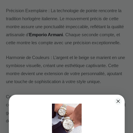
Précision Exemplaire : La technologie de pointe rencontre la
tradition horlogère italienne. Le mouvement précis de cette
montre assure une ponctualité impeccable, reflétant la qualité
artisanale d’
Emporio Armani
. Chaque seconde compte, et
cette montre les compte avec une précision exceptionnelle.
Harmonie de Couleurs : L’argent et le beige se marient en une
symbiose visuelle, créant une esthétique captivante. Cette
montre devient une extension de votre personnalité, ajoutant
une touche de sophistication à votre style unique.
Confort Inégalé : Portez-la toute la journée sans sacrifier le
confort. Le bracelet en acier inoxydable et le fermoir déployant
garantissent un ajustement parfait, permettant à cette montre
de devenir une seconde peau.