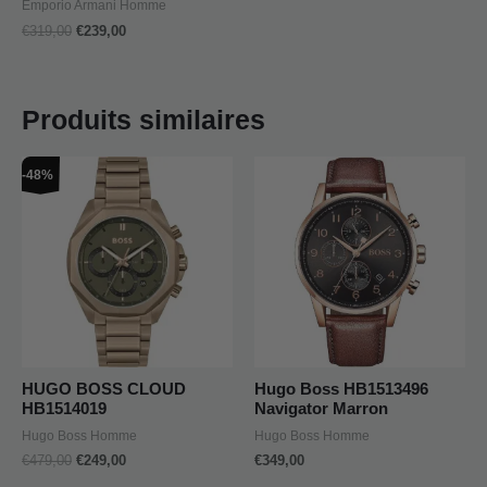
Emporio Armani Homme
€
319,00
€
239,00
Produits similaires
Le
Le
-48%
prix
prix
initial
actuel
était :
est :
€479,00.
€249,00.
HUGO BOSS CLOUD
Hugo Boss HB1513496
HB1514019
Navigator Marron
Hugo Boss Homme
Hugo Boss Homme
€
479,00
€
249,00
€
349,00