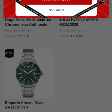
Non, merci
Hugo Boss HB1513440 Jet
HUGO BOSS DAPPER
Chronomètre Anthracite
HB1513926
Hugo Boss Homme
Hugo Boss Homme
€
399,00
€
219,00
€
379,00
€
199,00
Le
Le
-25%
prix
prix
initial
actuel
était :
est :
€319,00.
€239,00.
Emporio Armani Diver
AR11338 Vert