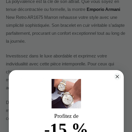
La polyvalence est la clé de son attrait. Que vous soyez en
tenue décontractée ou formelle, la montre
Emporio Armani
New Retro AR1675 Marron rehausse votre style avec une
simplicité sophistiquée. Son bracelet en cuir véritable s’adapte
parfaitement, procurant un confort exceptionnel tout au long de
la journée.
Investissez dans le luxe abordable et exprimez votre
individualité avec cette pièce intemporelle. Pour ceux qui
cherchent à marquer chaque moment avec élégance, la
montre New Retro AR1675 Marron est bien plus qu’un
accessoire – c’est une déclaration de style inégalée.
Distinguez-vous. Choisissez l’exceptionnel. Optez pour la
montre Emporio Armani New Retro AR1675 Marron, votre
Profitez de
complice intemporelle dans la quête de l’élégance.
-15 %