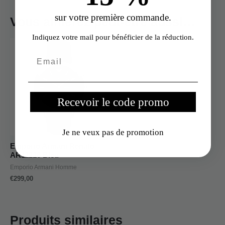
sur votre première commande.
Vous aimerez peut-être aussi…
Indiquez votre mail pour bénéficier de la réduction.
Recevoir le code promo
Je ne veux pas de promotion
Emporio Armani Renato
AR11216 Bleu
Emporio Armani Homme
€
299,00
Produits similaires