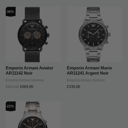
Le
Le
-36%
prix
prix
initial
actuel
était :
est :
€419,00.
€269,00.
Emporio Armani Aviator
Emporio Armani Mario
AR11142 Noir
AR11241 Argent Noir
Emporio Armani Homme
Emporio Armani Homme
€
419,00
€
269,00
€
339,00
Le
Le
-22%
prix
prix
initial
actuel
était :
est :
€409,00.
€319,00.