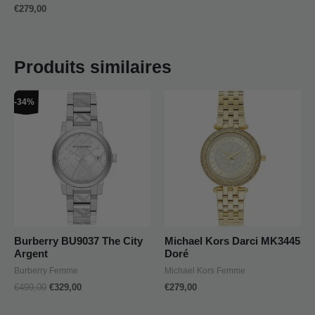
€
279,00
Produits similaires
Le
Le
-34%
prix
prix
initial
actuel
était :
est :
€499,00.
€329,00.
Burberry BU9037 The City
Michael Kors Darci MK3445
Argent
Doré
Burberry Femme
Michael Kors Femme
€
499,00
€
329,00
€
279,00