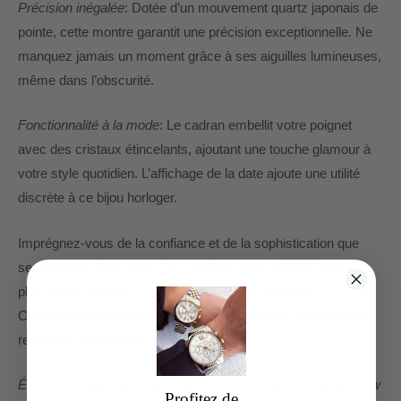
Précision inégalée
: Dotée d’un mouvement quartz japonais de
pointe, cette montre garantit une précision exceptionnelle. Ne
manquez jamais un moment grâce à ses aiguilles lumineuses,
même dans l’obscurité.
Fonctionnalité à la mode
: Le cadran embellit votre poignet
avec des cristaux étincelants, ajoutant une touche glamour à
votre style quotidien. L’affichage de la date ajoute une utilité
discrète à ce bijou horloger.
Imprégnez-vous de la confiance et de la sophistication que
seul Michael Kors peut offrir. La Bradshaw MK5976 est bien
plus qu’une montre ; c’est une déclaration de style.
Commandez maintenant et laissez cette pièce emblématique
rehausser votre allure dès aujourd’hui.
Élevez chaque instant avec la Montre Michael Kors Bradshaw
Profitez de