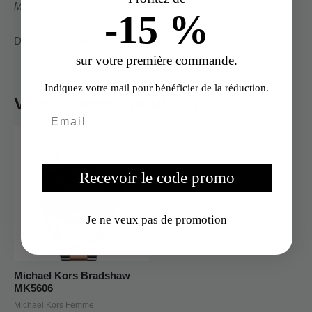
MK5976. Osez l’extraordinaire.
-15 %
Découvrez le
modèle en couleur rose gold
.
sur votre première commande.
Indiquez votre mail pour bénéficier de la réduction.
Vous aimerez peut-être aussi…
Recevoir le code promo
Je ne veux pas de promotion
Michael Kors Bradshaw
MK5606
Michael Kors Femme