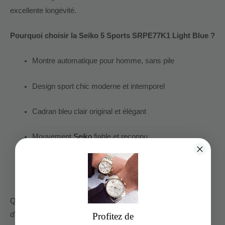
excellente longévité.
Pourquoi choisir la Seiko 5 Sports SRPE77K1 Light Blue ?
Montre automatique pour homme, sans pile
Design sport chic moderne et intemporel
Cadran bleu clair original et élégant
Mouvement
Seiko
fiable et reconnu
Idéale pour un usage quotidien ou comme première
montre automatique
Que vous soyez passionné d’horlogerie ou à la recherche
d’une montre Seiko homme automatique fiable et stylée, la
Profitez de