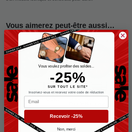
Vous aimerez peut-être aussi…
Vous voulez profiter des soldes...
-25%
SUR TOUT LE SITE*
Inscrivez-vous et recevez votre code de réduction
Email
Seiko 5 Sports SRPK11K1
Seiko 5 Sports SRPD63K1
Double Hurricane
Seiko Homme
Seiko Homme
€
320,00
Recevoir -25%
€
350,00
Non, merci