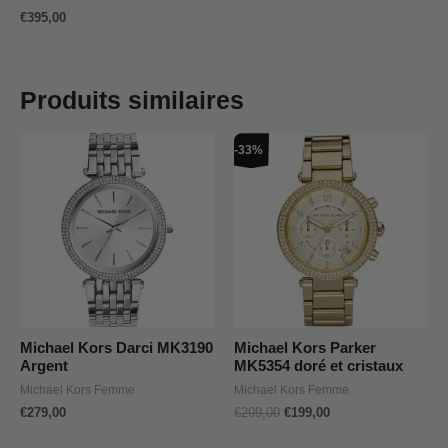
€
395,00
Produits similaires
Le
Le
-33%
prix
prix
initial
actuel
était :
est :
€299,00.
€199,00.
Michael Kors Darci MK3190
Michael Kors Parker
Argent
MK5354 doré et cristaux
Michael Kors Femme
Michael Kors Femme
€
279,00
€
299,00
€
199,00