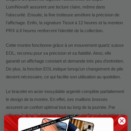
LumiNova® assurent une lecture claire, même dans
l’obscurité. Ensuite, la fine trotteuse améliore la précision de
l’affichage. Enfin, la signature Tissot à 12 heures et la mention
PRX à 6 heures renforcent l’identité de la collection.
Cette montre fonctionne grâce à un mouvement quartz suisse
EOL, reconnu pour sa précision et sa fiabilité. Ainsi, elle
garantit un affichage constant et demande très peu d’entretien.
De plus, la fonction EOL indique lorsqu’un changement de pile
devient nécessaire, ce qui facilite son utilisation au quotidien.
Le bracelet en acier inoxydable argenté complète parfaitement
le design de la montre. En effet, ses maillons brossés
assurent un confort optimal tout au long de la journée. Par
ailleurs, la boucle déployante sécurisée renforce le maintien au
poignet et améliore la praticité.