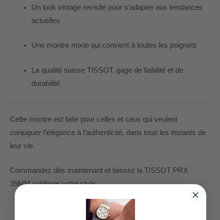
Un look vintage revisité pour s’adapter aux tendances
actuelles
Une montre mixte qui convient à toutes les poignets
La qualité suisse TISSOT, gage de fiabilité et de
durabilité
Cette montre est faite pour celles et ceux qui veulent
conjuguer l’élégance à l’authenticité, dans tous les instants de
leur vie.
Commandez dès maintenant et laissez la TISSOT PRX
35MM sublimer votre style.