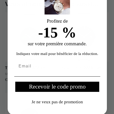
Vous aimerez peut-être aussi…
Profitez de
-15 %
sur votre première commande.
Indiquez votre mail pour bénéficier de la réduction.
TISSOT PRX 35MM Vert
TISSOT PRX 40MM Bleu
Montres Femme
Tissot Homme
€
395,00
€
395,00
Recevoir le code promo
Je ne veux pas de promotion