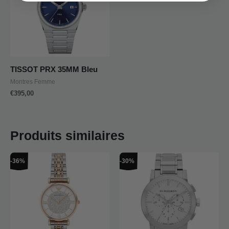
TISSOT PRX 35MM Bleu
Montres Femme
€
395,00
Produits similaires
Le
Le
Le
Le
-36%
-30%
prix
prix
prix
prix
initial
actuel
initial
actuel
était :
est :
était :
est :
€449,00.
€289,00.
€595,00.
€419,00.