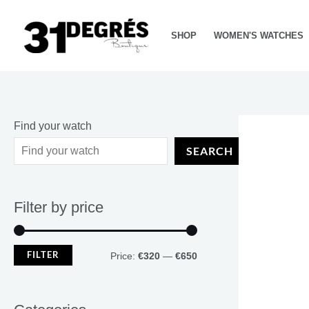
Skip
M
M
to
i
a
SHOP
WOMEN'S WATCHES
content
n
x
p
p
r
r
i
i
Find your watch
c
c
SEARCH
e
e
Filter by price
FILTER
Price:
€320
—
€650