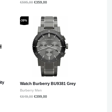
€
595,00
€
359,00
Original
Current
-39%
price
price
was:
is:
€649,00.
€399,00.
ity
Watch Burberry BU9381 Grey
Burberry Men
€
649,00
€
399,00