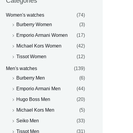
Categories
Women's watches
(74)
Burberry Women
(3)
Emporio Armani Women
(17)
Michael Kors Women
(42)
Tissot Women
(12)
Men's watches
(139)
Burberry Men
(6)
Emporio Armani Men
(44)
Hugo Boss Men
(20)
Michael Kors Men
(5)
Seiko Men
(33)
Tissot Men
(31)