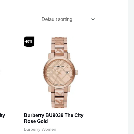
Original
Current
-40%
price
price
was:
is:
€595,00.
€359,00.
ity
Burberry BU9039 The City
Rose Gold
Burberry Women