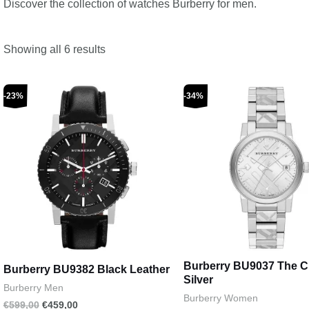
Discover the collection of watches Burberry for men.
Showing all 6 results
Original
Current
Original
Current
-23%
-34%
price
price
price
price
was:
is:
was:
is:
€599,00.
€459,00.
€499,00.
€329,00.
Burberry BU9037 The C
Burberry BU9382 Black Leather
Silver
Burberry Men
Burberry Women
€
599,00
€
459,00