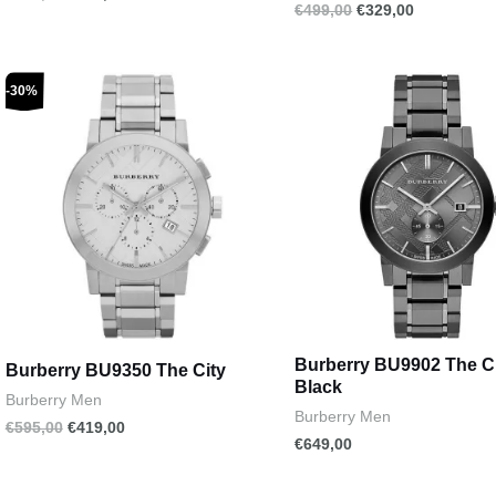
€
499,00
€
329,00
Original
Current
-30%
price
price
was:
is:
€595,00.
€419,00.
Burberry BU9902 The C
Burberry BU9350 The City
Black
Burberry Men
Burberry Men
€
595,00
€
419,00
€
649,00