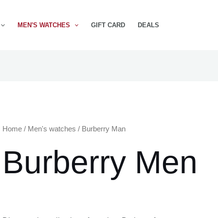
MEN'S WATCHES
GIFT CARD
DEALS
Home
/
Men's watches
/ Burberry Man
Burberry Men