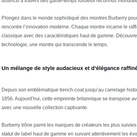
distinctif à travers des garde-temps luxueux reconnus mondial
Plongez dans le monde sophistiqué des montres Burberry pou
rencontre l’innovation moderne. Chaque montre incarne le raff
classique avec des caractéristiques haut de gamme. Découvrez u
technologie, une montre qui transcende le temps.
Un mélange de style audacieux et d’élégance raffin
Depuis son emblématique trench-coat jusqu’au carrelage histor
1856. Aujourd’hui, cette empreinte britannique se transpose av
avec une nouvelle collection captivante.
Burberry trône parmi les marques de créateurs les plus suivies
statut de label haut de gamme en suivant attentivement les évo