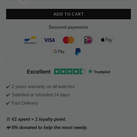
ADD TO CART
Secured payments
✔️ 2 years warranty on all watches
✔️ Satisfied or refunded 14 days
✔️ Fast Delivery
🎁
€1 spent = 1 loyalty point
.
❤️
5% donated to help the most needy.