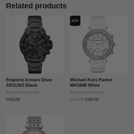
Related products
Original
Current
-32%
price
price
was:
is:
€279,00.
€189,00.
Emporio Armani Diver
Michael Kors Parker
AR11363 Black
MK5848 White
Emporio Armani Men
Michael Kors Women
€
419,00
€
279,00
€
189,00