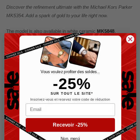
Discover the refinement ultimate with the Michael Kors Parker
MK5354. Add a spark of gold to your life right now.
The model is also available in white ceramic
MK5848
.
You may also like…
Vous voulez profiter des soldes...
-25%
SUR TOUT LE SITE*
Inscrivez-vous et recevez votre code de réduction
Email
Recevoir -25%
Michael Kors Darci MK3191
Michael Kors Darci MK3190
Non, merci