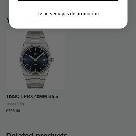
Je ne veux pas de promotion
You may also like…
TISSOT PRX 40MM Blue
Tissot Men
€
395,00
Related products