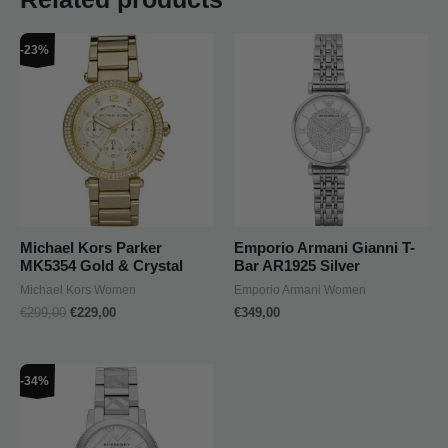
Original
Current
-23%
price
price
was:
is:
€299,00.
€229,00.
Michael Kors Parker
Emporio Armani Gianni T-
MK5354 Gold & Crystal
Bar AR1925 Silver
Michael Kors Women
Emporio Armani Women
€
299,00
€
229,00
€
349,00
Original
Current
-34%
price
price
was:
is:
€499,00.
€329,00.