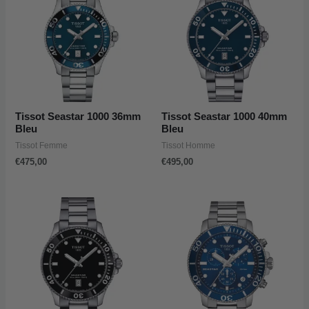
Tissot Seastar 1000 36mm
Tissot Seastar 1000 40mm
Bleu
Bleu
Tissot Femme
Tissot Homme
€
475,00
€
495,00