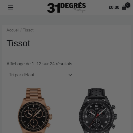
Aller
MAIN
€
0,00
au
r
r
MENU
contenu
i
i
Accueil
/ Tissot
x
x
Tissot
i
a
n
x
Affichage de 1–12 sur 24 résultats