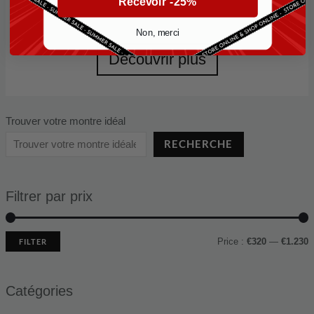
Recevoir -25%
Non, merci
Découvrir plus
Trouver votre montre idéal
RECHERCHE
Filtrer par prix
Price :
€320
—
€1.230
FILTER
Catégories