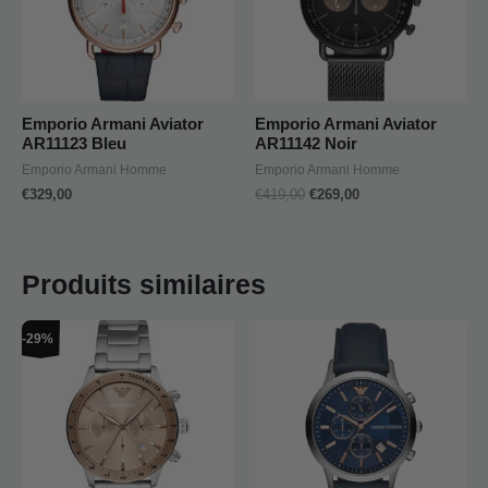
Emporio Armani Aviator
Emporio Armani Aviator
AR11123 Bleu
AR11142 Noir
Emporio Armani Homme
Emporio Armani Homme
€
329,00
€
419,00
€
269,00
Produits similaires
Le
Le
-29%
prix
prix
initial
actuel
était :
est :
€419,00.
€299,00.