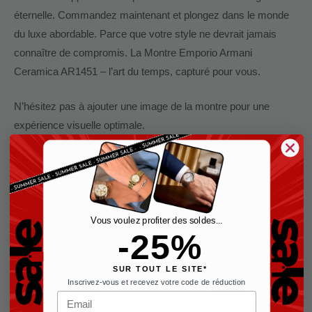
éternelle. Commandez maintenant et plongez dans le monde
du luxe abordable. Parce que votre style ne devrait jamais
connaître de compromis. La Montre Emporio Armani
Ceramica AR1451 – l’art du temps, capturé pour vous.
N’hésitez pas à ajouter une image de la montre pour une
expérience visuelle optimale.
Ce modèle est également disponible avec un cadran plus petit.
Découvrez la montre Emporio Armani
AR1452.
Vous voulez profiter des soldes...
-25%
Vous aimerez peut-être aussi…
SUR TOUT LE SITE*
Le
Le
-33%
prix
prix
Inscrivez-vous et recevez votre code de réduction
initial
actuel
Email
était :
est :