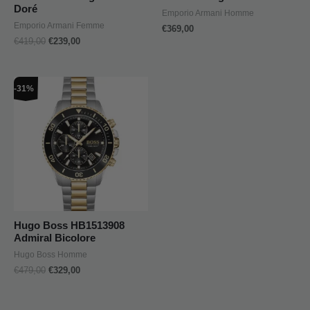
Doré
Emporio Armani Homme
Emporio Armani Femme
€
369,00
€
419,00
€
239,00
Le
Le
-31%
prix
prix
initial
actuel
était :
est :
€479,00.
€329,00.
Hugo Boss HB1513908
Admiral Bicolore
Hugo Boss Homme
€
479,00
€
329,00