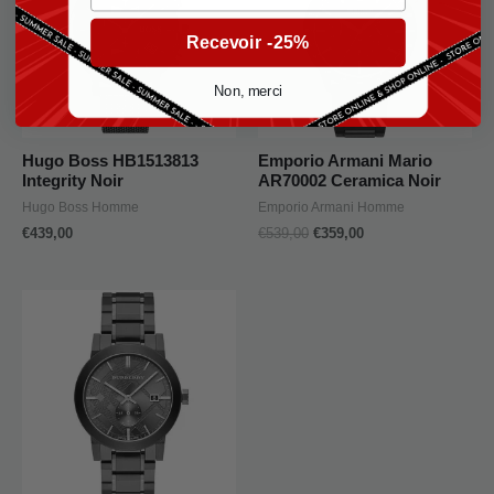
€539,00.
€359,00.
Recevoir -25%
Non, merci
Hugo Boss HB1513813
Emporio Armani Mario
Integrity Noir
AR70002 Ceramica Noir
Hugo Boss Homme
Emporio Armani Homme
€
439,00
€
539,00
€
359,00