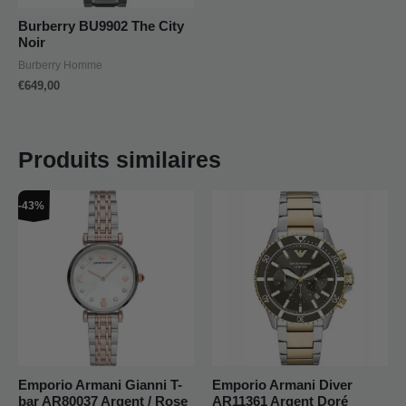
Burberry BU9902 The City
Noir
Burberry Homme
€
649,00
Produits similaires
Le
Le
-43%
prix
prix
initial
actuel
était :
est :
€419,00.
€239,00.
Emporio Armani Gianni T-
Emporio Armani Diver
bar AR80037 Argent / Rose
AR11361 Argent Doré