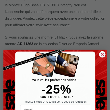
la Montre Hugo Boss HB1513813 Integrity Noir est
l’accessoire qui vous démarquera avec une touche subtile et
distinguée. Ajoutez cette pièce exceptionnelle à votre collection
pour affirmer votre style avec assurance.
Si vous souhaitez une montre full black, vous avez la sublime
montre
AR 11363
de la collection Diver de Emporio Armani.
Vous aimerez peut-être aussi…
Le
Le
Le
Le
-45%
-25%
prix
prix
prix
prix
Vous voulez profiter des soldes...
initial
actuel
initial
actuel
-25%
était :
est :
était :
est :
€399,00.
€219,00.
€319,00.
€239,00.
SUR TOUT LE SITE*
Inscrivez-vous et recevez votre code de réduction
Email