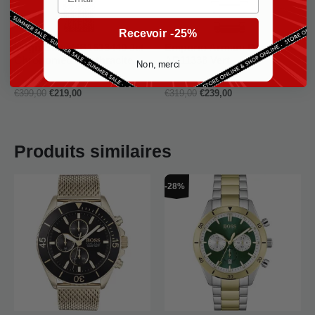
Recevoir -25%
Hugo Boss HB1513440 Jet
Emporio Armani Diver
Chronomètre Anthracite
AR11338 Vert
Non, merci
Hugo Boss Homme
Emporio Armani Homme
€
399,00
€
219,00
€
319,00
€
239,00
Produits similaires
Le
Le
-28%
prix
prix
initial
actuel
était :
est :
€399,00.
€289,00.