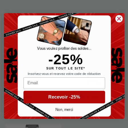
Vous aimerez peut-être aussi…
Le
Le
-29%
prix
prix
initial
actuel
était :
est :
Vous voulez profiter des soldes...
€419,00.
€299,00.
-25%
SUR TOUT LE SITE*
Inscrivez-vous et recevez votre code de réduction
Email
Emporio Armani Diver
Emporio Armani Mario
AR11363 Noir
AR11352 Argent Beige
Recevoir -25%
Emporio Armani Homme
Emporio Armani Homme
Non, merci
€
419,00
€
419,00
€
299,00