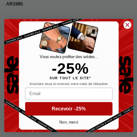
AR1980
.
Vous aimerez peut-être aussi…
Le
Le
-29%
prix
prix
initial
actuel
Vous voulez profiter des soldes...
était :
est :
-25%
€419,00.
€299,00.
SUR TOUT LE SITE*
Inscrivez-vous et recevez votre code de réduction
Email
Emporio Armani Mario
Emporio Armani Diver
Recevoir -25%
AR11352 Argent Beige
AR11363 Noir
Emporio Armani Homme
Emporio Armani Homme
Non, merci
€
419,00
€
299,00
€
419,00