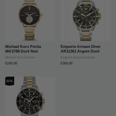
Michael Kors Portia
Emporio Armani Diver
MK3788 Doré Noir
AR11361 Argent Doré
Michael Kors Femme
Emporio Armani Homme
€
249,00
€
369,00
Le
Le
-31%
prix
prix
initial
actuel
était :
est :
€479,00.
€329,00.