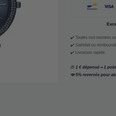
✔️ Toutes nos montres so
✔️ Satisfait ou remboursé
✔️ Livraison rapide
🎁
1 € dépensé = 1 point
❤️
5% reversés pour ai