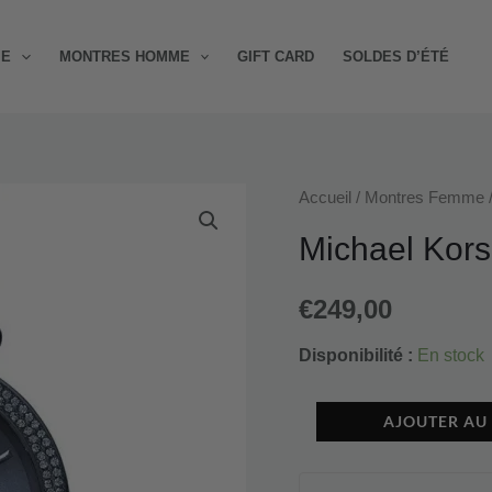
ME
MONTRES HOMME
GIFT CARD
SOLDES D’ÉTÉ
quantité
Accueil
/
Montres Femme
de
Michael Kor
Michael
Kors
€
249,00
Darci
Disponibilité :
En stock
MK3417
Bleu
AJOUTER AU