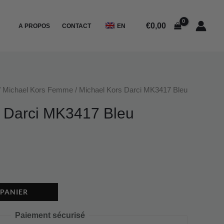
Michael
Kors
€
0,00
A PROPOS
CONTACT
EN
Darci
MK3417
Bleu
/
Michael Kors Femme
/ Michael Kors Darci MK3417 Bleu
s Darci MK3417 Bleu
 PANIER
Paiement sécurisé