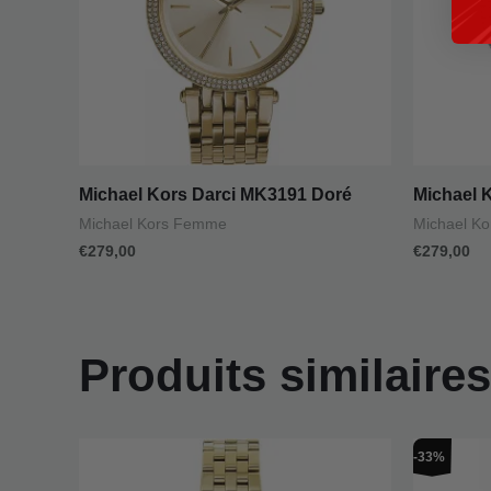
Michael Kors Darci MK3191 Doré
Michael 
Michael Kors Femme
Michael K
€
279,00
€
279,00
Produits similaires
L
-33%
pr
in