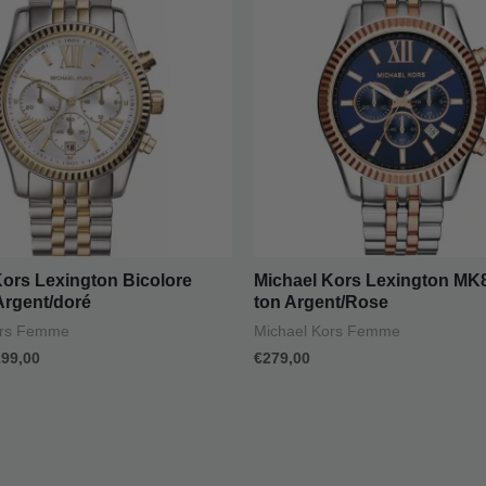
ait :
est :
99,00.
€199,00.
Kors Lexington Bicolore
Michael Kors Lexington MK8
rgent/doré
ton Argent/Rose
ors Femme
Michael Kors Femme
199,00
€
279,00