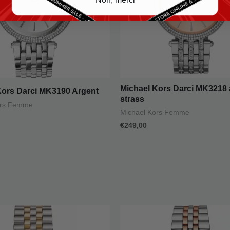
Michael Kors Darci MK3218 
Kors Darci MK3190 Argent
strass
ors Femme
Michael Kors Femme
€
249,00
e
Le
ix
prix
itial
actuel