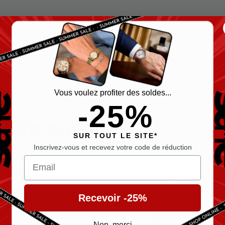
uartz de haute précision, la Darci MK3417 Bleu est bien plus q
 touche de luxe à chaque instant.
sophistication. La montre
Michael Kors
Darci MK3417 Bleu n’es
z-vous avec éclat. Achetez votre moment de luxe dès maintenant.
Vous voulez profiter des soldes...
-25%
-être aussi…
SUR TOUT LE SITE*
Inscrivez-vous et recevez votre code de réduction
Email
Recevoir -25%
Non, merci