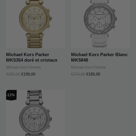
initial
actuel
initial
actuel
était :
est :
était :
est :
€299,00.
€199,00.
€279,00.
€189,00.
Michael Kors Parker
Michael Kors Parker Blanc
MK5354 doré et cristaux
MK5848
Michael Kors Femme
Michael Kors Femme
€
299,00
€
199,00
€
279,00
€
189,00
Le
Le
-13%
prix
prix
initial
actuel
était :
est :
€299,00.
€259,00.