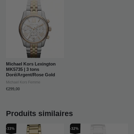
Michael Kors Lexington
MK5735 | 3 tons
Doré/Argent/Rose Gold
Michael Kors Femme
€
299,00
Produits similaires
Le
Le
Le
Le
-33%
-32%
prix
prix
prix
prix