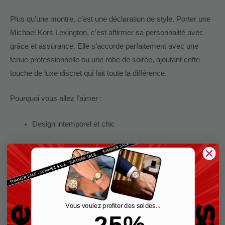
Plus qu’une montre, c’est une déclaration de style. Porter une
Michael Kors Lexington, c’est affirmer sa personnalité avec
grâce et assurance. Elle s’accorde parfaitement avec une
tenue professionnelle ou une robe de soirée, ajoutant cette
touche de luxe discret qui fait toute la différence.
Pourquoi vous allez l’aimer :
Design intemporel et chic
Matériaux durables et confortables
Polyvalente pour toutes les occasions
Offrez-vous l’élégance signée
Michael Kors
– parce que
Vous voulez profiter des soldes...
chaque seconde mérite d’être sublime.
-25%