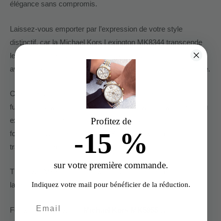
élégance sans compromis.
Laissez-vous emporter par l’expression de votre style
distinctif, car la Michael Kors Lexington MK8344 transcende
les attentes. Son design audacieux crée un lien instantané
avec ceux qui apprécient l’unicité, éveillant un désir irrésistible.
Celebrate your personality with this timepiece that combines
functionality with sophistication. Order now for a watchmaking
Profitez de
experience incomparable. Raise your style, find your passion
-15 %
for fashion with the Lexington MK8344 – a watch that
transcends time.
sur votre première commande.
This jewel MK8344 can be worn by both gentlemen than
Indiquez votre mail pour bénéficier de la réduction.
ladies.
For women, the watch
Michael Kors MK5955
which is